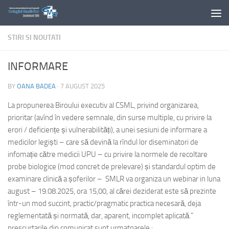
Skip to content
STIRI SI NOUTATI
INFORMARE
BY
OANA BADEA
·
7 AUGUST 2025
La propunerea Biroului executiv al CSML, privind organizarea,
prioritar (avînd în vedere semnale, din surse multiple, cu privire la
erori / deficiențe și vulnerabilități), a unei sesiuni de informare a
medicilor legiști – care să devină la rîndul lor diseminatori de
infomație către medicii UPU – cu privire la normele de recoltare
probe biologice (mod concret de prelevare) și standardul optim de
examinare clinică a șoferilor – SMLR va organiza un webinar in luna
august – 19.08.2025, ora 15,00, al cărei deziderat este să prezinte
într-un mod succint, practic/pragmatic practica necesară, deja
reglementată și normată, dar, aparent, incomplet aplicată
.”
prescurtarile din comunicat sunt urmatoarele :