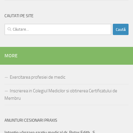
CAUTATI PE SITE
Caută
după:
MORE
Exercitarea profesiei de medic
Inscrierea in Colegiul Medicilor si obtinerea Certificatului de
Membru
ANUNTURI CESIONARI PRAXIS
Intenție vânzare spațiu medical dr. Peter Edith_S