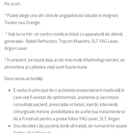
Pe scurt :
* Puteți alege una din clinicile angajatorului situate in Avignon,
Toulon sau Orange.
* Veți lucra într-un centru medical dotat cu aparatură de ultimă
generației : Nidek Refraction, Topcon Maestro, SLT YAG Laser,
Argon Laser.
* În prezent, lucrează deja acolo mai mulți oftalmologi români, iar
atmosfera și calitatea vieții sunt foarte bune.
Descrierea activității:
E vorba în principal de o activitate preponderent medicală în
care veți fi asistat de optometriști, asistente și secretare :
consultații pacient, prescripție ochelari, injecții, intervenții
chirurgicale minore, posibilitatea de a efectua tratamente și
de a fi instruit pentru a putea folosi YAG Laser, SLT, Argon.
Dvs decideți câți pacienți doriți să tratați, iar numarul lor poate