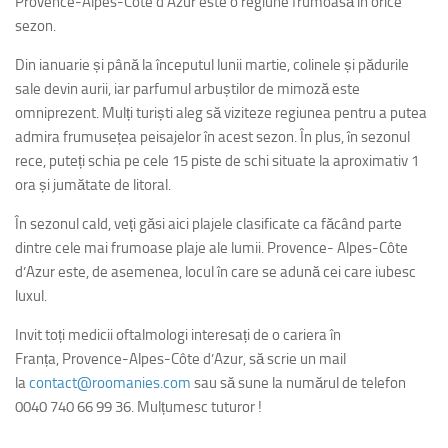
Provence-Alpes-Côte d’Azur este o regiune frumoasă în orice
sezon.
Din ianuarie și până la începutul lunii martie, colinele și pădurile
sale devin aurii, iar parfumul arbuștilor de mimoză este
omniprezent. Mulți turiști aleg să viziteze regiunea pentru a putea
admira frumusețea peisajelor în acest sezon. În plus, în sezonul
rece, puteți schia pe cele 15 piste de schi situate la aproximativ 1
ora și jumătate de litoral.
În sezonul cald, veți găsi aici plajele clasificate ca făcând parte
dintre cele mai frumoase plaje ale lumii. Provence- Alpes-Côte
d’Azur este, de asemenea, locul în care se adună cei care iubesc
luxul.
Invit toți medicii oftalmologi interesați de o cariera în
Franța, Provence-Alpes-Côte d’Azur, să scrie un mail
la
contact@roomanies.com
sau să sune la numărul de telefon
0040 740 66 99 36. Mulțumesc tuturor !