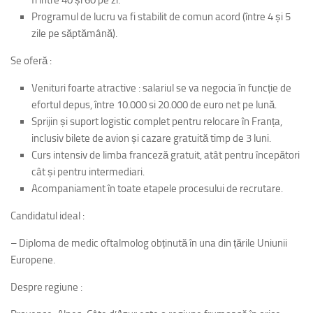
fi între 40 și 60 pe zi.
Programul de lucru va fi stabilit de comun acord (între 4 și 5
zile pe săptămână).
Se oferă :
Venituri foarte atractive : salariul se va negocia în funcție de
efortul depus, între 10.000 si 20.000 de euro net pe lună.
Sprijin și suport logistic complet pentru relocare în Franța,
inclusiv bilete de avion și cazare gratuită timp de 3 luni.
Curs intensiv de limba franceză gratuit, atât pentru începători
cât și pentru intermediari.
Acompaniament în toate etapele procesului de recrutare.
Candidatul ideal :
– Diploma de medic oftalmolog obținută în una din țările Uniunii
Europene.
Despre regiune :