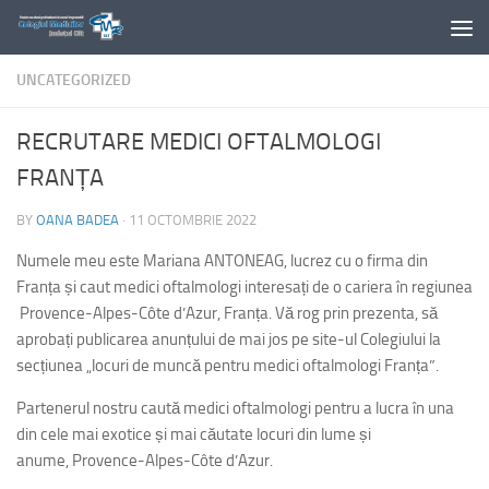
Skip to content
UNCATEGORIZED
RECRUTARE MEDICI OFTALMOLOGI
FRANȚA
BY
OANA BADEA
·
11 OCTOMBRIE 2022
Numele meu este Mariana ANTONEAG, lucrez cu o firma din
Franța și caut medici oftalmologi interesați de o cariera în regiunea
Provence-Alpes-Côte d’Azur, Franța. Vă rog prin prezenta, să
aprobați publicarea anunțului de mai jos pe site-ul Colegiului la
secțiunea „locuri de muncă pentru medici oftalmologi Franța”.
Partenerul nostru caută medici oftalmologi pentru a lucra în una
din cele mai exotice și mai căutate locuri din lume și
anume, Provence-Alpes-Côte d’Azur.